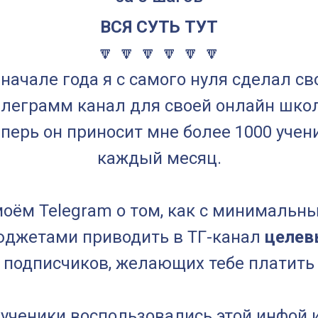
ВСЯ СУТЬ ТУТ
🔽 🔽 🔽 🔽 🔽 🔽
 начале года я с самого нуля сделал св
елеграмм канал для своей онлайн шко
еперь он приносит мне более 1000 учен
каждый месяц.
моём Telegram о том, как с минимальн
юджетами приводить в ТГ-канал
целев
подписчиков, желающих тебе платить
ученики воспользовались этой инфой 