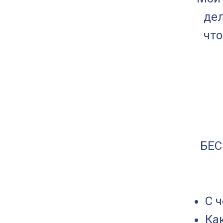
дел
что
БЕС
С ч
Ка