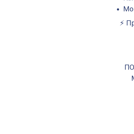
Мо
⚡ Пр
ПО