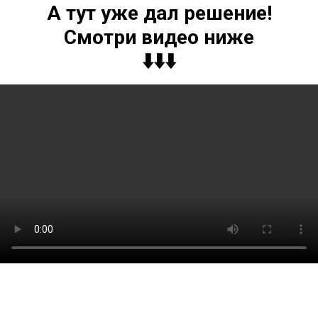
А тут уже дал решение!
Смотри видео ниже
⬇️⬇️⬇️