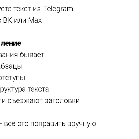
ете текст из Telegram
в ВК или Max
мление
вания бывает:
абзацы
отступы
руктура текста
ли съезжают заголовки
 всё это поправить вручную.