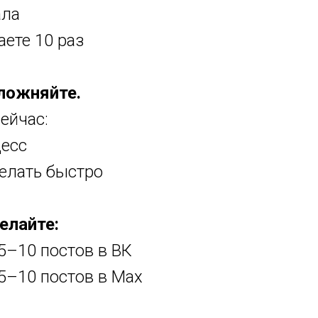
ала
ете 10 раз
ложняйте.
ейчас:
цесс
делать быстро
елайте:
5–10 постов в ВК
5–10 постов в Max