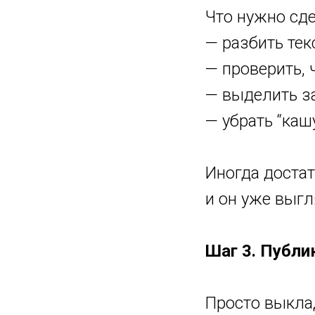
Что нужно сде
— разбить те
— проверить, 
— выделить з
— убрать “каш
Иногда достат
и он уже выгл
Шаг 3. Публи
Просто выкла