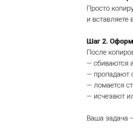
Просто копиру
и вставляете 
Шаг 2. Офор
После копиро
— сбиваются 
— пропадают 
— ломается ст
— исчезают и
Ваша задача —