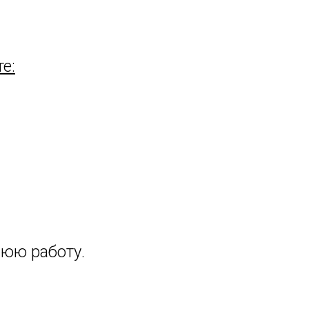
е:
нюю работу.