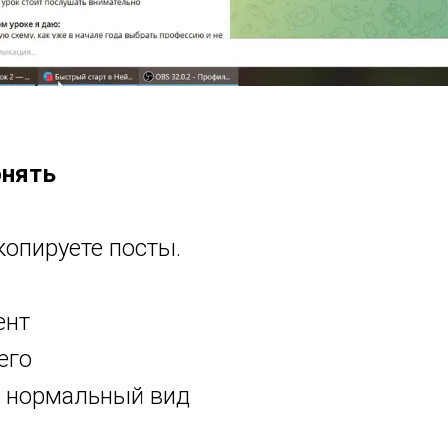
онять
копируете посты.
ент
его
в нормальный вид