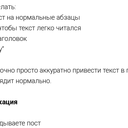
лать:
кст на нормальные абзацы
чтобы текст легко читался
аголовок
у”
очно просто аккуратно привести текст в
ядит нормально.
кация
дываете пост